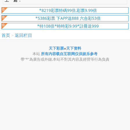
*8219彩票特碼99倍,彩票9.99倍
*5386彩票 下APP送888 六合彩53倍
*特108倍*時時彩9.99*註冊送999
首页
返回栏目
>
天下彩票
●
天下资料
本站
所有内容载自互联网仅供娱乐参考
帶"*"為廣告或外鏈,本站不對其內容及經營等行為負責